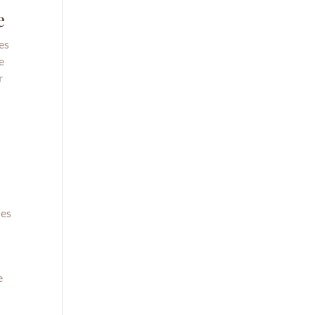
e
es
e
r
des
e