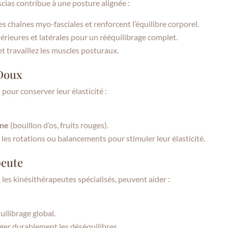
scias contribue à une posture alignée :
 les chaînes myo-fasciales et renforcent l’équilibre corporel.
térieures et latérales pour un rééquilibrage complet.
 et travaillez les muscles posturaux.
 Doux
pour conserver leur élasticité :
ène
(bouillon d’os, fruits rouges).
es rotations ou balancements pour stimuler leur élasticité.
peute
les kinésithérapeutes spécialisés, peuvent aider :
quilibrage global.
iger durablement les déséquilibres.