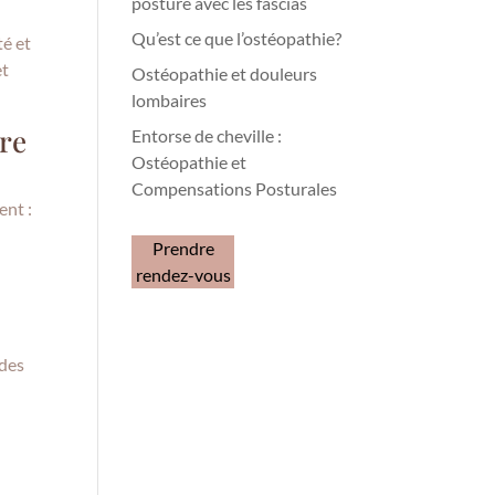
posture avec les fascias
Qu’est ce que l’ostéopathie?
té et
et
Ostéopathie et douleurs
lombaires
ure
Entorse de cheville :
Ostéopathie et
Compensations Posturales
ent :
Prendre
rendez-vous
 des