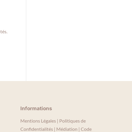
.
tés.
Informations
Mentions Légales | Politiques de
Confidentialités | Médiation | Code