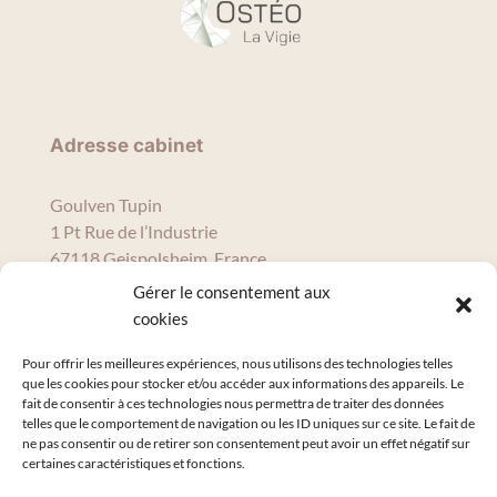
Adresse cabinet
Goulven Tupin
1 Pt Rue de l’Industrie
67118 Geispolsheim, France
tupinosteopro@gmail.com
Gérer le consentement aux
09 56 16 68 95
cookies
Pour offrir les meilleures expériences, nous utilisons des technologies telles
Horaires de consultation
que les cookies pour stocker et/ou accéder aux informations des appareils. Le
fait de consentir à ces technologies nous permettra de traiter des données
telles que le comportement de navigation ou les ID uniques sur ce site. Le fait de
Lundi au vendredi 9H – 19H
ne pas consentir ou de retirer son consentement peut avoir un effet négatif sur
certaines caractéristiques et fonctions.
Informations