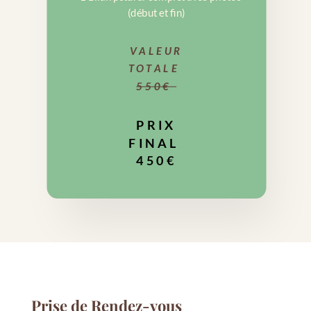
(début et fin)
VALEUR
TOTALE
550€
PRIX
FINAL
450€
Prise de Rendez-vous