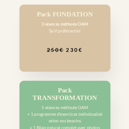
Pack FONDATION
3 séances méthode OAM
Tarif préférentiel
250€
230€
Pack
TRANSFORMATION
5 séances méthode OAM
+ 1 programme d’exercices individualisé
selon vos besoins
+ 1 Bilan pstural complet avec photos