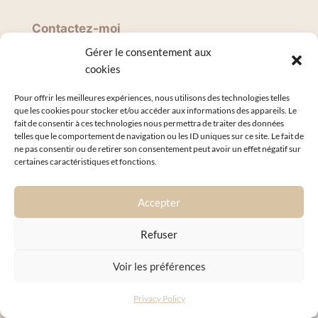
Contactez-moi
Gérer le consentement aux
cookies
Rendez-vous
Pour offrir les meilleures expériences, nous utilisons des technologies telles
que les cookies pour stocker et/ou accéder aux informations des appareils. Le
fait de consentir à ces technologies nous permettra de traiter des données
telles que le comportement de navigation ou les ID uniques sur ce site. Le fait de
ne pas consentir ou de retirer son consentement peut avoir un effet négatif sur
certaines caractéristiques et fonctions.
Accepter
Refuser
Adresse cabinet
Voir les préférences
Goulven Tupin
1 Pt Rue de l’Industrie
Privacy Policy
Prendre rendez-vous en ligne
67118 Geispolsheim, France